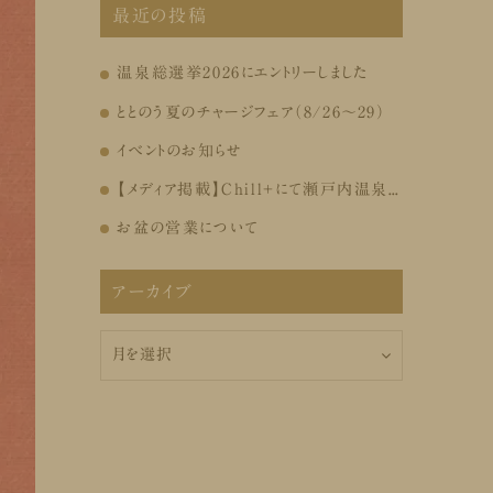
最近の投稿
温泉総選挙2026にエントリーしました
ととのう夏のチャージフェア（8/26～29）
イベントのお知らせ
【メディア掲載】Chill+にて瀬戸内温泉たまの湯が紹介されました
お盆の営業について
アーカイブ
ア
ー
カ
イ
ブ