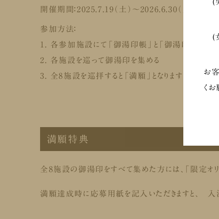
(男
開催期間：
2025.7.19（土）～2026.6.30（火）
⇒
参加方法：
(
1. 各参加施設にて「御湯印帳」と「御湯印札」を
⇒
2. 各施設を巡って御湯印を集める
お客
3. 全8施設を巡拝すると「満願」となります
くお
満願特典
全8施設の御湯印をすべて集めた方には、「限定オリ
満願達成時に応募用紙を記入いただきますと、 入浴