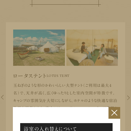
LOTUS TENT
ロータステント
玉ねぎのような形のかわいらしい大型テント（ご利用は最大4
名）で、天井が高く、広くゆったりとした室内空間が特徴です。
キャンプの雰囲気を大切にしながら、ホテルのような快適な宿泊
体験を提供します。室内には、ベッドやソファ、テーブルが設置さ
×
れているので、到着してすぐにくつろげます。
※朝食はUNO HOTEL内「瀬戸内レストランBLUNO」からオリジナ
浴室の入れ替えについて
ル朝食セットをテイクアウトにてご提供いたします。