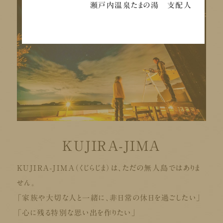
瀬戸内温泉たまの湯 支配人
KUJIRA-JIMA
KUJIRA-JIMA（くじらじま）は、ただの無人島ではありま
せん。
「家族や大切な人と一緒に、非日常の休日を過ごしたい」
「心に残る特別な思い出を作りたい」