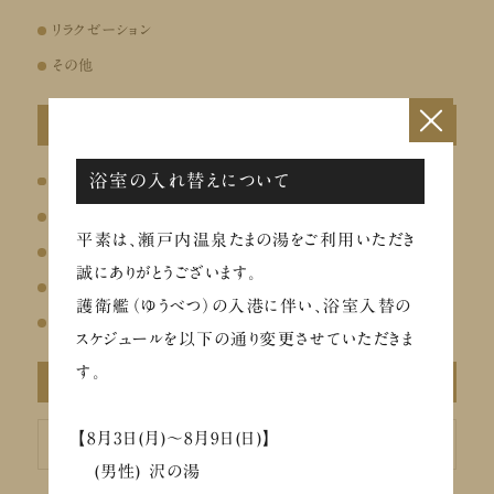
リラクゼーション
その他
×
最近の投稿
浴室の入れ替えについて
ととのう夏のチャージフェア（8/26～29）
イベントのお知らせ
平素は、瀬戸内温泉たまの湯をご利用いただき
【メディア掲載】Chill+にて瀬戸内温泉たまの湯が紹介されました
誠にありがとうございます。
お盆の営業について
護衛艦（ゆうべつ）の入港に伴い、浴室入替の
8/1～ 凪茶「プレミアム酵素 あま酒～しずく～」販売
スケジュールを以下の通り変更させていただきま
す。
アーカイブ
ア
【8月3日(月)～8月9日(日)】
ー
カ
(男性) 沢の湯
イ
ブ