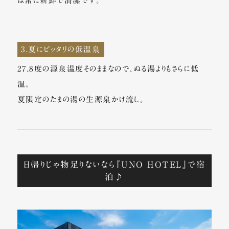
は常に新鮮で清潔です。
3.夏にピッタリの低温泉
27.8度の源泉温度そのままなので、ぬる湯よりもさらに低
温。
夏限定のたまの湯の生源泉かけ流し。
日帰りじゃ物足りないなら『UNO HOTEL』で宿
泊♪