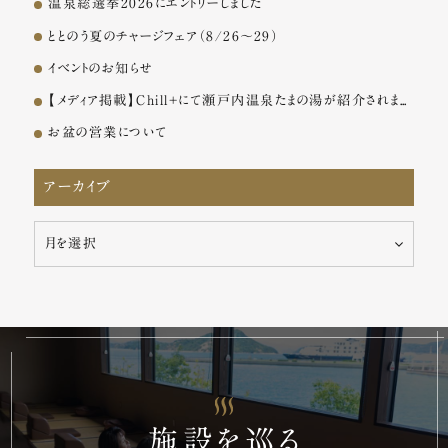
温泉総選挙2026にエントリーしました
ととのう夏のチャージフェア（8/26～29）
イベントのお知らせ
【メディア掲載】Chill+にて瀬戸内温泉たまの湯が紹介されました
お盆の営業について
アーカイブ
ア
ー
カ
イ
ブ
施設を巡る