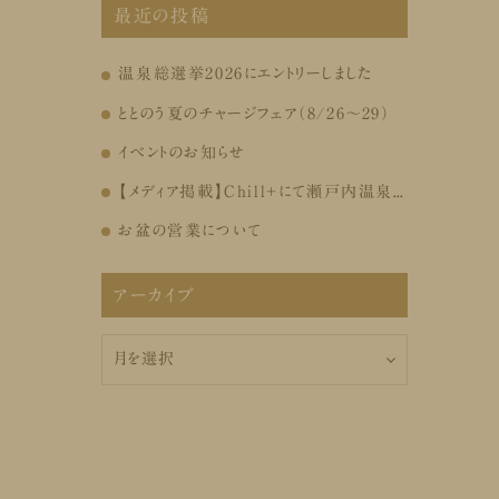
最近の投稿
温泉総選挙2026にエントリーしました
ととのう夏のチャージフェア（8/26～29）
イベントのお知らせ
【メディア掲載】Chill+にて瀬戸内温泉たまの湯が紹介されました
お盆の営業について
アーカイブ
ア
ー
カ
イ
ブ