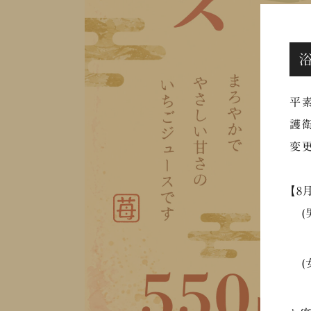
平素
護衛
変更
【8
(男
⇒
(
⇒