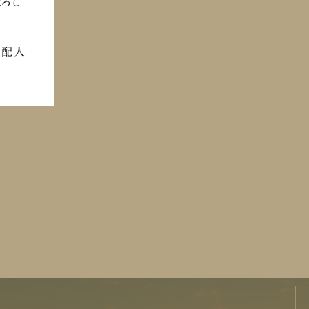
よろし
支配人