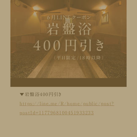
▼岩盤浴400円引き
https://line.me/R/home/public/post?
postId=1177968100451933233