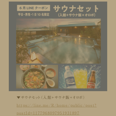
▼サウナセット（入館＋サウナ飯＋オロポ）
https://line.me/R/home/public/post?
postId=1177968097951931897