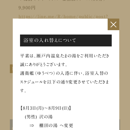
9,900円
https://line.me/R/home/public/post?
×
postId=1177968102051934092
浴室の入れ替えについて
平素は、瀬戸内温泉たまの湯をご利用いただき
誠にありがとうございます。
LINE VOOM（タイムライン）の開き方
護衛艦（ゆうべつ）の入港に伴い、浴室入替の
スケジュールを以下の通り変更させていただきま
す。
【8月3日(月)～8月9日(日)】
(男性) 沢の湯
⇒ 棚田の湯 へ変更