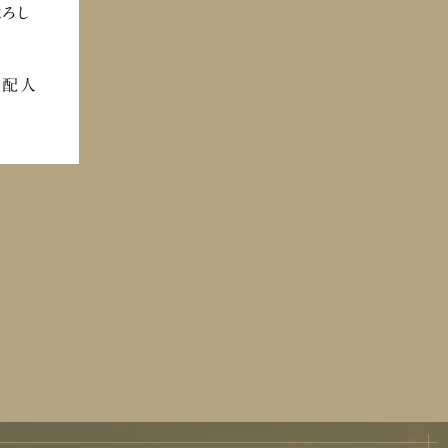
よろし
支配人