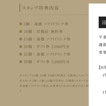
スタンプ特典内容
5個 ： 海廊 ソフトドリンク券
10個 ： 岩盤浴 無料券
平素
15個 ： 海廊 ソフトドリンク券
護衛
20個 ： ギフト券 2,000円分
変更
25個 ： 海廊 ソフトドリンク券
30個 ： ギフト券 5,000円分
【8
(男
※スタンプ10個・20個・30個の特典は、交換後にスタンプがすべてリセッ
※スタンプ5個・15個・25個の特典は、交換後もスタンプはリセットされませ
⇒
※海廊ソフトドリンク券は、お食事をご注文の場合のみご利用いただけます
ス
(
⇒