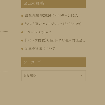
最近の投稿
温泉総選挙2026にエントリーしました
ととのう夏のチャージフェア（8/26～29）
イベントのお知らせ
【メディア掲載】Chill+にて瀬戸内温泉たまの湯が紹介されました
お盆の営業について
アーカイブ
ア
ー
カ
イ
ブ