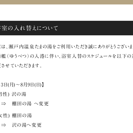
浴室の入れ替えについて
は、瀬戸内温泉たまの湯をご利用いただき誠にありがとうございま
艦（ゆうべつ）の入港に伴い、浴室入替のスケジュールを以下の
させていただきます。
月3日(月)～8月9日(日)】
性) 沢の湯
トされます。
ん。
 棚田の湯 へ変更
。対象ドリンク：ウーロン茶／コカ・コーラ／ジンジャーエール／オレンジジュース／アップル
女性) 棚田の湯
 沢の湯へ変更