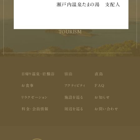
瀬戸内温泉たまの湯 支配人
周辺を巡る
TOURISM
日帰り温泉・岩盤浴
宿泊
直島
お食事
アクティビティ
FAQ
リラクゼーション
施設を巡る
お知らせ
料金・会員情報
周辺を巡る
お問い合わせ