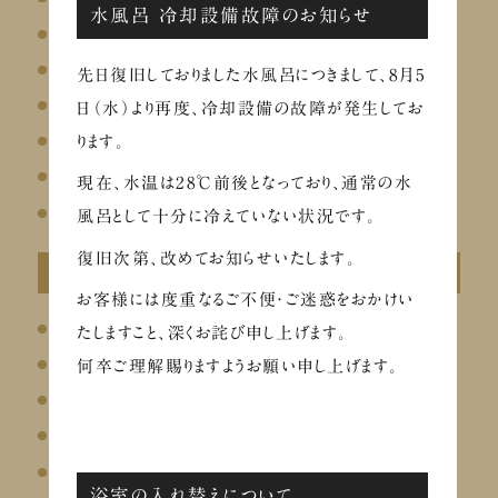
水風呂 冷却設備故障のお知らせ
イベント
お知らせ
先日復旧しておりました水風呂につきまして、8月5
お風呂
日（水）より再度、冷却設備の故障が発生してお
お食事
ります。
リラクゼーション
現在、水温は28℃前後となっており、通常の水
その他
風呂として十分に冷えていない状況です。
復旧次第、改めてお知らせいたします。
最近の投稿
お客様には度重なるご不便・ご迷惑をおかけい
イベントのお知らせ
たしますこと、深くお詫び申し上げます。
【メディア掲載】Chill+にて瀬戸内温泉たまの湯が紹介されました
何卒ご理解賜りますようお願い申し上げます。
お盆の営業について
8/1～ 凪茶「プレミアム酵素 あま酒～しずく～」販売
8月のLINEクーポン
浴室の入れ替えについて