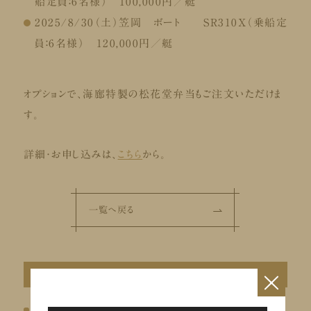
船定員：6名様） 100,000円／艇
2025/8/30（土）笠岡 ボート SR310X（乗船定
員：6名様） 120,000円／艇
オプションで、海廊特製の松花堂弁当もご注文いただけま
す。
詳細・お申し込みは、
こちら
から。
一覧へ戻る
×
カテゴリ
会員限定