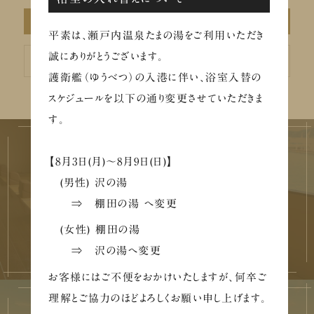
アーカイブ
平素は、瀬戸内温泉たまの湯をご利用いただき
ア
誠にありがとうございます。
ー
カ
護衛艦（ゆうべつ）の入港に伴い、浴室入替の
イ
ブ
スケジュールを以下の通り変更させていただきま
す。
【8月3日(月)～8月9日(日)】
(男性) 沢の湯
施設を巡る
⇒ 棚田の湯 へ変更
FACILITY
(女性) 棚田の湯
⇒ 沢の湯へ変更
お客様にはご不便をおかけいたしますが、何卒ご
理解とご協力のほどよろしくお願い申し上げます。