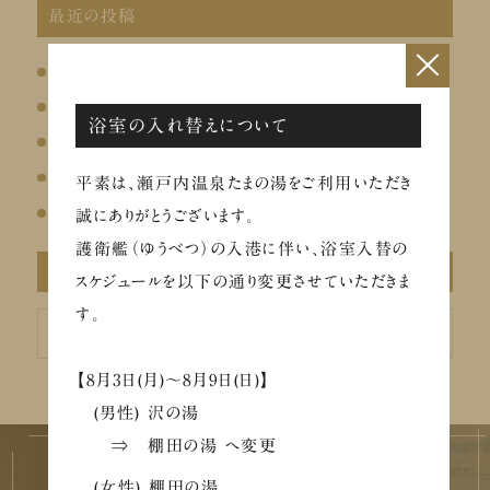
最近の投稿
×
イベントのお知らせ
【メディア掲載】Chill+にて瀬戸内温泉たまの湯が紹介されました
浴室の入れ替えについて
お盆の営業について
8/1～ 凪茶「プレミアム酵素 あま酒～しずく～」販売
平素は、瀬戸内温泉たまの湯をご利用いただき
8月のLINEクーポン
誠にありがとうございます。
護衛艦（ゆうべつ）の入港に伴い、浴室入替の
アーカイブ
スケジュールを以下の通り変更させていただきま
す。
ア
ー
カ
イ
【8月3日(月)～8月9日(日)】
ブ
(男性) 沢の湯
⇒ 棚田の湯 へ変更
(女性) 棚田の湯