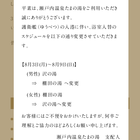
しっかり水分補給。
平素は、瀬戸内温泉たまの湯をご利用いただき
誠にありがとうございます。
3月7日（土）は、たまの湯で「サウナの日」をお楽しみくださ
護衛艦（ゆうべつ）の入港に伴い、浴室入替の
い。
スケジュールを以下の通り変更させていただきま
皆さまのご来館を心よりお待ちしております。
す。
【8月3日(月)～8月9日(日)】
(男性) 沢の湯
一覧へ戻る
⇒ 棚田の湯 へ変更
(女性) 棚田の湯
カテゴリ
⇒ 沢の湯へ変更
お客様にはご不便をおかけいたしますが、何卒ご
会員限定
理解とご協力のほどよろしくお願い申し上げます。
イベント
瀬戸内温泉たまの湯 支配人
お知らせ