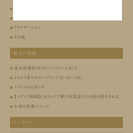
お風呂
お食事
リラクゼーション
その他
最近の投稿
温泉総選挙2026にエントリーしました
ととのう夏のチャージフェア（8/26～29）
イベントのお知らせ
【メディア掲載】Chill+にて瀬戸内温泉たまの湯が紹介されました
お盆の営業について
アーカイブ