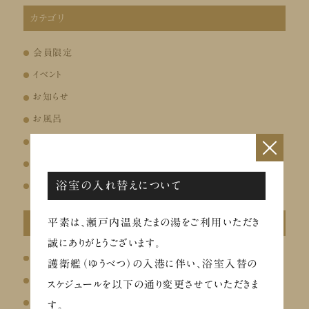
カテゴリ
会員限定
イベント
お知らせ
お風呂
×
お食事
リラクゼーション
浴室の入れ替えについて
その他
平素は、瀬戸内温泉たまの湯をご利用いただき
最近の投稿
誠にありがとうございます。
温泉総選挙2026にエントリーしました
護衛艦（ゆうべつ）の入港に伴い、浴室入替の
ととのう夏のチャージフェア（8/26～29）
スケジュールを以下の通り変更させていただきま
イベントのお知らせ
す。