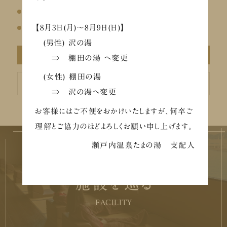
【メディア掲載】Chill+にて瀬戸内温泉たまの湯が紹介されました
お盆の営業について
【8月3日(月)～8月9日(日)】
(男性) 沢の湯
アーカイブ
⇒ 棚田の湯 へ変更
ア
(女性) 棚田の湯
ー
カ
⇒ 沢の湯へ変更
イ
ブ
お客様にはご不便をおかけいたしますが、何卒ご
理解とご協力のほどよろしくお願い申し上げます。
瀬戸内温泉たまの湯 支配人
施設を巡る
FACILITY