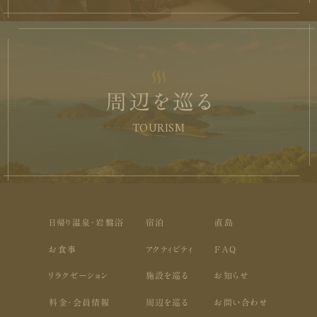
周辺を巡る
TOURISM
日帰り温泉・岩盤浴
宿泊
直島
お食事
アクティビティ
FAQ
リラクゼーション
施設を巡る
お知らせ
料金・会員情報
周辺を巡る
お問い合わせ