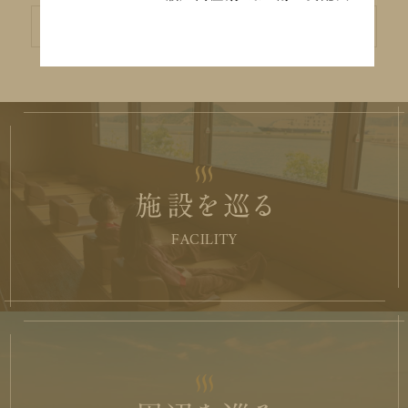
ア
ー
カ
イ
ブ
施設を巡る
FACILITY