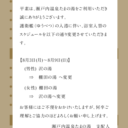
お知らせ
平素は、瀬戸内温泉たまの湯をご利用いただき
お風呂
誠にありがとうございます。
お食事
護衛艦（ゆうべつ）の入港に伴い、浴室入替の
リラクゼーション
スケジュールを以下の通り変更させていただきま
その他
す。
最近の投稿
【8月3日(月)～8月9日(日)】
温泉総選挙2026にエントリーしました
(男性) 沢の湯
ととのう夏のチャージフェア（8/26～29）
⇒ 棚田の湯 へ変更
イベントのお知らせ
(女性) 棚田の湯
【メディア掲載】Chill+にて瀬戸内温泉たまの湯が紹介されました
⇒ 沢の湯へ変更
お盆の営業について
お客様にはご不便をおかけいたしますが、何卒ご
理解とご協力のほどよろしくお願い申し上げます。
アーカイブ
瀬戸内温泉たまの湯 支配人