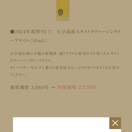
●2024年度搾りたて 小豆島産エキストラヴァージンオリ
ーブオイル（10mL）
小豆島伝統の手摘み収穫後、選りすぐりの果実だけを搾ったエキスト
ラヴァージンオリーブオイル。
オリーブが一年かけて蓄えた美容成分たっぷりのオイルをどうぞお役立
てください。
通常価格 3,088円 →
特別価格 2,770円
×