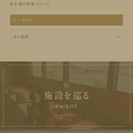
お盆の営業について
アーカイブ
ア
ー
カ
イ
ブ
施設を巡る
FACILITY