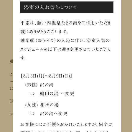
浴室の入れ替えについて
平素は、瀬戸内温泉たまの湯をご利用いただき
誠にありがとうございます。
護衛艦（ゆうべつ）の入港に伴い、浴室入替の
スケジュールを以下の通り変更させていただきま
す。
●釜炊きオリーブ石鹸 (100ｇ)
こだわりの釜焚き製法で100時間焚き上げ60日間じっくり熟成したオリ
【8月3日(月)～8月9日(日)】
ーブ石鹸。グリセリンが豊富で、洗い上がりがとてもやさしくお肌がつっ
(男性) 沢の湯
ぱりません。
⇒ 棚田の湯 へ変更
通常価格1,210円 →
特別価格 1,080円
(女性) 棚田の湯
⇒ 沢の湯へ変更
※石鹸ケースも販売中です。
お客様にはご不便をおかけいたしますが、何卒ご