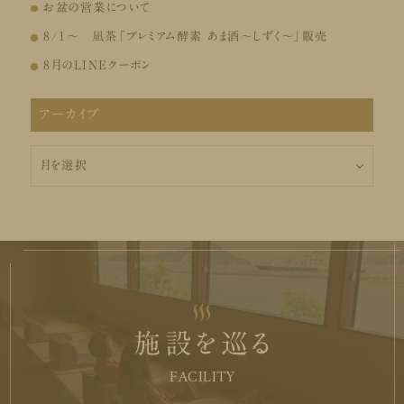
お盆の営業について
8/1～ 凪茶「プレミアム酵素 あま酒～しずく～」販売
8月のLINEクーポン
アーカイブ
ア
ー
カ
イ
ブ
施設を巡る
FACILITY