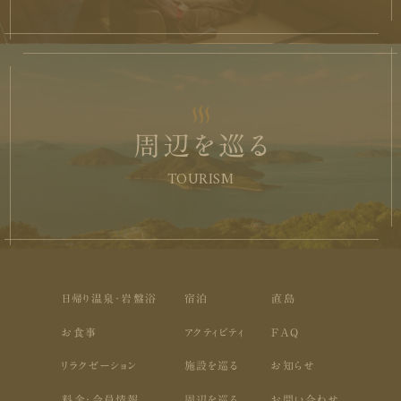
周辺を巡る
TOURISM
日帰り温泉・岩盤浴
宿泊
直島
お食事
アクティビティ
FAQ
リラクゼーション
施設を巡る
お知らせ
料金・会員情報
周辺を巡る
お問い合わせ