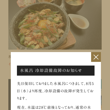
×
現在、旬菜旬魚 海廊にて、サウナ飯
「石焼きガーリックラ
イス＆たっぷり牛肉」
を販売中です。
水風呂 冷却設備故障のお知らせ
先日復旧しておりました水風呂につきまして、8月5
日（水）より再度、冷却設備の故障が発生してお
ります。
現在、水温は28℃前後となっており、通常の水