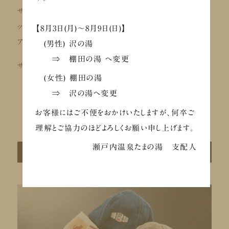
サウナドリンクは、凪茶にて、オロポ（オロナミンC×ポカリスエ
ット）・オれも（オロナミンC×みれも）・オロックス（オロナミンC×
【8月3日(月)～8月9日(日)】
アイスボックス）の3種類を販売中です。
(男性) 沢の湯
⇒ 棚田の湯 へ変更
サ飯＆サウナドリンクで「ととのう」の総仕上げをしましょう。
(女性) 棚田の湯
⇒ 沢の湯へ変更
詳細はこちら
お客様にはご不便をおかけいたしますが、何卒ご
理解とご協力のほどよろしくお願い申し上げます。
瀬戸内温泉たまの湯 支配人
サウナグッズ販売中