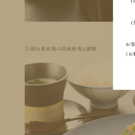
(男
⇒
(
⇒
お客
③
岡山森林鶏の胡麻酢和え御膳
くお