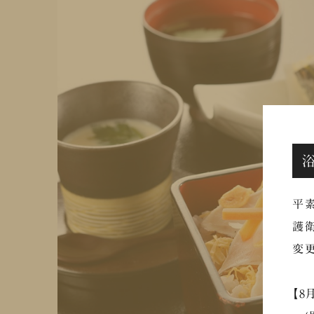
平素
護衛
変更
【8