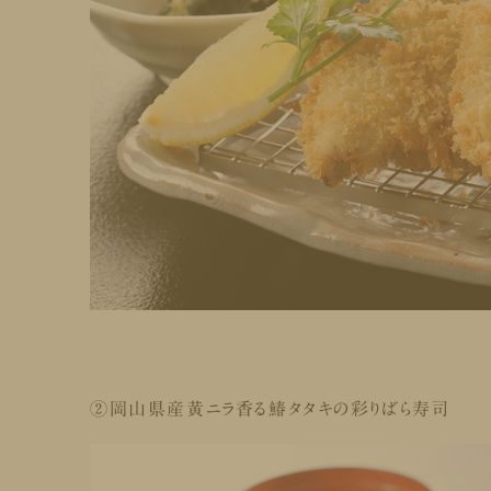
②
岡山県産黄ニラ香る鰆タタキの彩りばら寿司