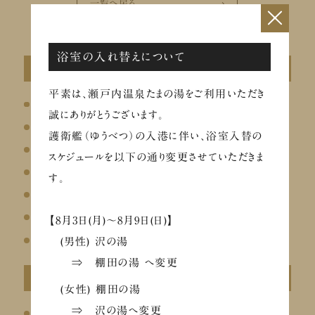
一覧へ戻る
×
浴室の入れ替えについて
カテゴリ
平素は、瀬戸内温泉たまの湯をご利用いただき
会員限定
誠にありがとうございます。
イベント
護衛艦（ゆうべつ）の入港に伴い、浴室入替の
お知らせ
スケジュールを以下の通り変更させていただきま
お風呂
す。
お食事
リラクゼーション
【8月3日(月)～8月9日(日)】
その他
(男性) 沢の湯
⇒ 棚田の湯 へ変更
最近の投稿
(女性) 棚田の湯
⇒ 沢の湯へ変更
ととのう夏のチャージフェア（8/26～29）