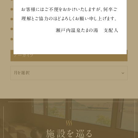
イベントのお知らせ
お客様にはご不便をおかけいたしますが、何卒ご
理解とご協力のほどよろしくお願い申し上げます。
【メディア掲載】Chill+にて瀬戸内温泉たまの湯が紹介されました
お盆の営業について
瀬戸内温泉たまの湯 支配人
8/1～ 凪茶「プレミアム酵素 あま酒～しずく～」販売
アーカイブ
ア
ー
カ
イ
ブ
施設を巡る