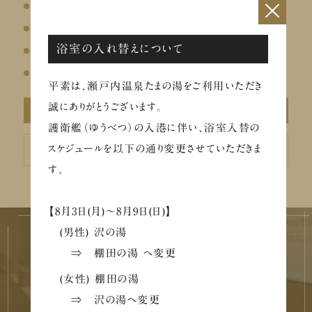
×
イベントのお知らせ
【メディア掲載】Chill+にて瀬戸内温泉たまの湯が紹介されました
浴室の入れ替えについて
お盆の営業について
8/1～ 凪茶「プレミアム酵素 あま酒～しずく～」販売
平素は、瀬戸内温泉たまの湯をご利用いただき
誠にありがとうございます。
アーカイブ
護衛艦（ゆうべつ）の入港に伴い、浴室入替の
ア
スケジュールを以下の通り変更させていただきま
ー
カ
す。
イ
ブ
【8月3日(月)～8月9日(日)】
(男性) 沢の湯
⇒ 棚田の湯 へ変更
(女性) 棚田の湯
施設を巡る
⇒ 沢の湯へ変更