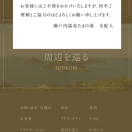
FACILITY
お客様にはご不便をおかけいたしますが、何卒ご
理解とご協力のほどよろしくお願い申し上げます。
瀬戸内温泉たまの湯 支配人
周辺を巡る
TOURISM
日帰り温泉・岩盤浴
宿泊
直島
お食事
アクティビティ
FAQ
リラクゼーション
施設を巡る
お知らせ