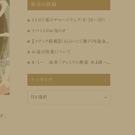
最近の投稿
ととのう夏のチャージフェア（8/26～29）
イベントのお知らせ
【メディア掲載】Chill+にて瀬戸内温泉たまの湯が紹介されました
お盆の営業について
8/1～ 凪茶「プレミアム酵素 あま酒～しずく～」販売
アーカイブ
ア
ー
カ
イ
ブ
す。