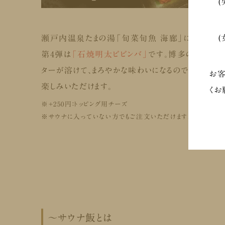
(男
⇒
(
瀬戸内温泉たまの湯「旬菜旬魚 海廊」にて、第4弾
⇒
第4弾は
「石焼明太ビビンバ」
です。博多の
辛子明
ターが溶けて、まろやかな味わいになるので、辛いも
お客
楽しみいただけます。
くお
※+250円：トッピング用チーズ
※サウナに入っていない方でもご注文いただけます。
～サウナ飯とは