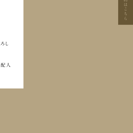
はこちら
！バ
変
もお
よろし
支配人