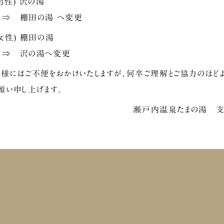
性) 沢の湯
 棚田の湯 へ変更
女性) 棚田の湯
サウナ飯が登場！
 沢の湯へ変更
太子を贅沢に丸ごと1本
のせました。ナムルの下にもさらに明太子が
のが苦手な方でも美味しく食べれます♪
温玉やキムチを入れて味
様にはご不便をおかけいたしますが、何卒ご理解とご協力のほど
願い申し上げます。
瀬戸内温泉たまの湯 