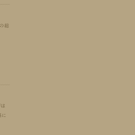
」の総
がは
感に