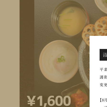
平素
護衛
変更
【8