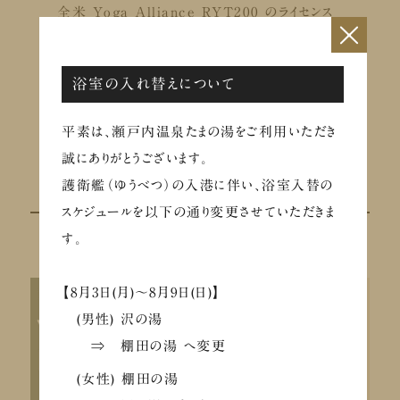
全米 Yoga Alliance RYT200 のライセンス
×
をハワイで取得後、単身でカナダに渡り、より深くヨ
ガを学ぶ。
浴室の入れ替えについて
様々な国籍の方々へのヨガレッスン経験を経て、
現在は倉敷を拠点にヨガインストラクターとして活
平素は、瀬戸内温泉たまの湯をご利用いただき
躍中。
誠にありがとうございます。
護衛艦（ゆうべつ）の入港に伴い、浴室入替の
スケジュールを以下の通り変更させていただきま
す。
【8月3日(月)～8月9日(日)】
(男性) 沢の湯
⇒ 棚田の湯 へ変更
(女性) 棚田の湯