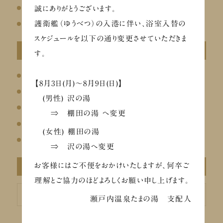
リラクゼーション
誠にありがとうございます。
その他
護衛艦（ゆうべつ）の入港に伴い、浴室入替の
スケジュールを以下の通り変更させていただきま
最近の投稿
す。
温泉総選挙2026にエントリーしました
【8月3日(月)～8月9日(日)】
ととのう夏のチャージフェア（8/26～29）
(男性) 沢の湯
イベントのお知らせ
⇒ 棚田の湯 へ変更
【メディア掲載】Chill+にて瀬戸内温泉たまの湯が紹介されました
(女性) 棚田の湯
お盆の営業について
⇒ 沢の湯へ変更
お客様にはご不便をおかけいたしますが、何卒ご
アーカイブ
理解とご協力のほどよろしくお願い申し上げます。
ア
ー
瀬戸内温泉たまの湯 支配人
カ
イ
ブ