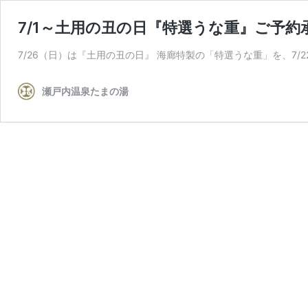
7/1～土用の丑の日『特選うな重』ご予約
7/26（日）は『土用の丑の日』 海廊特製の「特選うな重」を、7/2
瀬戸内温泉たまの湯