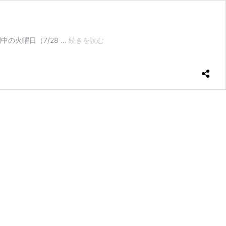
7/1
中の火曜日（7/28 …
続きを読む
～
土
用
の
丑
の
日
『特
選
う
な
重』
ご
予
約
承
り